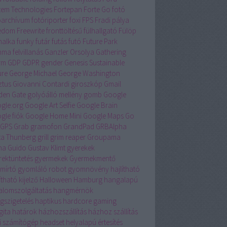
tem Technologies
Fortepan
Forte Go
fotó
óarchívum
fotóriporter
foxi
FPS
Fradi pálya
edom
Freewrite
fronttöltésű
fülhallgató
Fülöp
nalka
funky
futár
futás
futó
Future Park
ma felvillanás
Ganzler Orsolya
Gathering
rm
GDP
GDPR
gender
Genesis Sustainable
ure
George Michael
George Washington
ztus
Giovanni Contardi
giroszkóp
Gmail
den Gate
golyóálló mellény
gomb
Google
gle.org
Google Art Selfie
Google Brain
gle fiók
Google Home Mini
Google Maps
Go
GPS
Grab
gramofon
GrandPad
GRBAlpha
ta Thunberg
grill
grim reaper
Groupama
na
Guido
Gustav Klimt
gyerekek
rektüntetés
gyermekek
Gyermekmentő
mírtó
gyomláló robot
gyomnövény
hajlítható
ítható kijelző
Halloween
Hamburg
hangalapú
talomszolgáltatás
hangmérnök
gszigetelés
haptikus
hardcore gaming
gita
határok
házhozszállítás
házhoz szállítás
i számítógép
headset
helyalapú értesítés