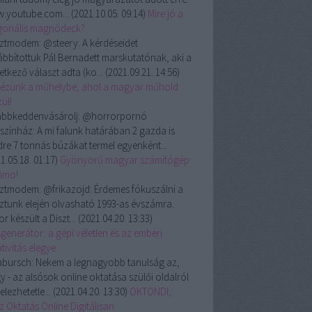
.youtube.com...
(
2021.10.05. 09:14
)
Mire jó a
gonális magnódeck?
ztmodem:
@steery: A kérdéseidet
ábbítottuk Pál Bernadett marskutatónak, aki a
etkező választ adta (ko...
(
2021.09.21. 14:56
)
ézünk a műhelybe, ahol a magyar műhold
ül!
ábbkeddenvásárolj:
@horrorpornó
színház: A mi falunk határában 2 gazda is
dre 7 tonnás búzákat termel egyenként...
1.05.18. 01:17
)
Gyönyörű magyar számítógép:
rimo!
ztmodem:
@frikazojd: Érdemes fókuszálni a
ztunk elején olvasható 1993-as évszámra.
r készült a Diszt...
(
2021.04.20. 13:33
)
generátor: a gépi véletlen és az emberi
tivitás elegye
abursch:
Nekem a legnagyobb tanulság az,
y - az alsósok online oktatása szülői oldalról
telezhetetle...
(
2021.04.20. 13:30
)
OKTONDI,
z Oktatás Online Digitálisan