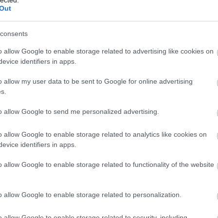
csa
Out
cso
cso
consents
cyb
dec
o allow Google to enable storage related to advertising like cookies on
Den
evice identifiers in apps.
fro
digi
o allow my user data to be sent to Google for online advertising
böl
s.
esé
kul
to allow Google to send me personalized advertising.
mun
Digi
o allow Google to enable storage related to analytics like cookies on
Dig
evice identifiers in apps.
digi
Digi
o allow Google to enable storage related to functionality of the website
disl
dith
DPM
o allow Google to enable storage related to personalization.
dró
ker
o allow Google to enable storage related to security, including