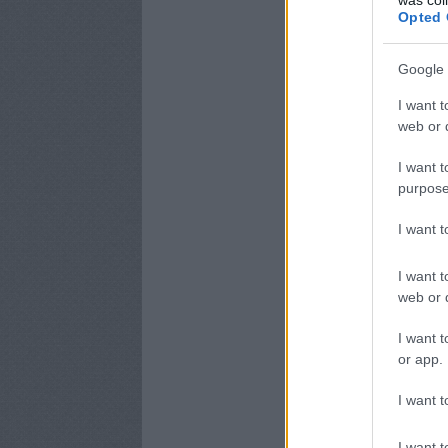
Opted 
Google 
I want t
web or d
I want t
purpose
I want 
I want t
web or d
I want t
or app.
I want t
I want t