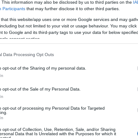
. This information may also be disclosed by us to third parties on the
IA
Sec
Participants
that may further disclose it to other third parties.
Kata
beál
 that this website/app uses one or more Google services and may gath
bek
including but not limited to your visit or usage behaviour. You may click 
Hu
 to Google and its third-party tags to use your data for below specifi
bill
ogle consent section.
Biz
biz
l Data Processing Opt Outs
Blo
Zol
o opt-out of the Sharing of my personal data.
Pas
In
Brai
Edu
o opt-out of the Sale of my Personal Data.
Bru
Bud
In
car
to opt-out of processing my Personal Data for Targeted
Chi
ing.
6
C
In
Con
Cor
o opt-out of Collection, Use, Retention, Sale, and/or Sharing
ersonal Data that Is Unrelated with the Purposes for which it
CP
lected.