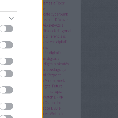
tlakozó nélkül
csillagász
Csizmazia Tibor
magautomata
csomagküldés
magrendelés
cubesat
cybercafe
cyberpunk
ersecurity
cyborg
Czinege Levente
D-Wave
onstruction
deep learning
Délkelet-Ázsia
nis Hong
Devotion
diagonális deck
diagonal
nt tape loading cassette deck
differenciális
talistemahet.hu
digitális asszisztens
digitális
csészet
digitális család
digitális
lyegyenlőség
digitális írástudás
digitális
túra
digitális műemlékvédelem
digitális
kaerő
digitális muzeológia
digitális oktatás
tális Oktatási Stratégia
digitális pedagógia
itális Pedagógiai Módszertani Központ
tális szülő
Digitális Talkshow Mindenkinek
tális Témahét
digitalizáció
Digital Future
ike
dislike mob
Disztichon Alfa
disztópia
ering
dokumentumfilm
Dot Watch
DPMK
K.hu
dr. Fehér Péter
dr. Pléh Csaba
drón
nvadász
Dubaj
DUE médiatábor
DVD
e-
eskedelem
e-mail értesítés
eb
ecoRobotix