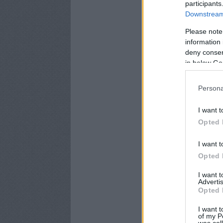
participants
Downstream 
Please note
information 
deny consent
in below Go
Persona
I want t
Opted 
I want t
Opted 
I want 
Advertis
Opted 
I want t
of my P
was col