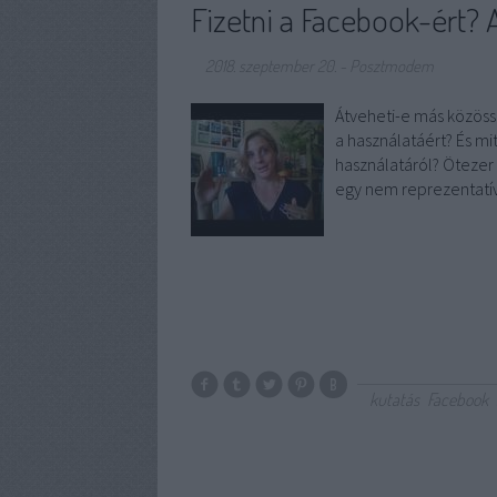
Fizetni a Facebook-ért?
2018. szeptember 20.
-
Posztmodem
Átveheti-e más közöss
a használatáért? És mi
használatáról? Öteze
egy nem reprezentatív
kutatás
Facebook