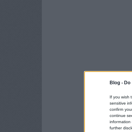
Blog -
Do 
If you wish 
sensitive in
confirm you
continue se
information 
further disc