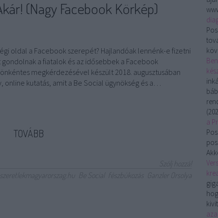
 Akár! (Nagy Facebook Körkép)
www
dia
Pos
tov
égi oldal a Facebook szerepét? Hajlandóak lennénk-e fizetni
köv
Ben
t gondolnak a fiatalok és az idősebbek a Facebook
kész
r önkéntes megkérdezésével készült 2018. augusztusában
ink
, online kutatás, amit a Be Social ügynökség és a…
báb
ren
(
202
a P
TOVÁBB
Pos
pos
Akko
Vers
Szólj hozzá!
krea
szeretlekmagyarorszag.hu
Be Social
fészbúkozás
Ganzler Orsolya
gig
hog
kivi
aza