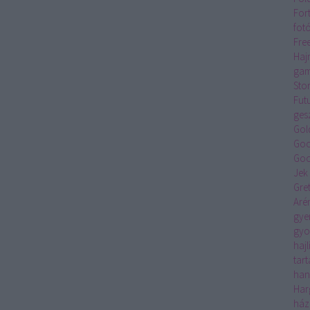
For
fot
Fre
Haj
gam
Sto
Fut
ges
Gol
Goo
Goo
Jek
Gre
Aré
gye
gyo
hajl
tar
han
Har
ház