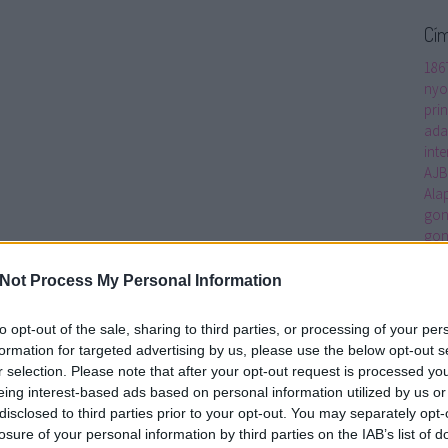
Cí
186
nyo
prin
ada
inte
AJ
Ala
gon
gon
ped
Alt
Not Process My Personal Information
Ame
Anc
to opt-out of the sale, sharing to third parties, or processing of your per
Mac
formation for targeted advertising by us, please use the below opt-out s
Arc
r selection. Please note that after your opt-out request is processed y
Art 
eing interest-based ads based on personal information utilized by us or
asz
disclosed to third parties prior to your opt-out. You may separately opt-
átha
losure of your personal information by third parties on the IAB’s list of
real