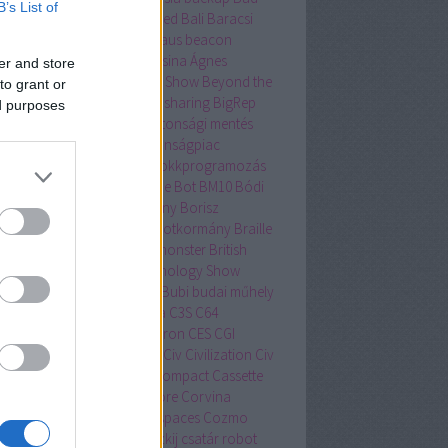
B’s List of
tor
bakancslista
Balatonfüred
Bali
Baracsi
lin
Barcelona
BASIC
Bauhaus
beacon
lítás
Beersonic
Békési Fruzsina Ágnes
er and store
övet
Berni
beszédértés
Bett Show
Beyond the
to grant or
man
Be Social
bicikli
bicycle sharing
BigRep
ed purposes
entyűzet
Bing
biztonság
biztonsági mentés
tonságos Internet Nap
biztonságpiac
tonsagpiac.hu
BKK Futár
blokkprogramozás
wn Away Guy
bluetooth
Blue Bot
BM10
Bódi
tán
bója
bölcsészettudomány
Borisz
zternek
Boston Dynamics
botkormány
Braille
lle-írás
Brain Team
bridge monster
British
cational Training and Technology Show
no Mars
Brüsszel
Bruxelles
Bubi
budai műhely
apest
bűnügy
bűvös kocka
C3S
C64
sharing
casual gaming
Celeron
CES
CGI
ang Mai
Christian Kroll
cica
Civ
Civilization
Civ
lubhouse
Commodore 64
Compact Cassette
sumer Electronics Show
Core
Corvina
vinus Egyetem
coworking spaces
Cozmo
U
crowdfounding
Csajkovszkij
csatár robot