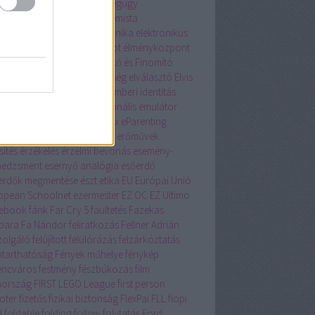
sia
ecosia.org
egér
egészségügy
ensúlyozás
egyetem
egyetemista
üttműködés
Eighties
elektronika
elektronikus
eskedelem
Elevate
Elias robot
élményközpont
 adás
Első Óbudai Szeszégető és Finomító
zvénytársulat
ELTE
elterjedtség
elválasztó
Elvis
sley
ember-gép
emberiség
emberi identitás
léma
EMINENT 2018
emocionális
emulátor
T
Enjoy Café
Enter the Matrix
eParenting
ély
Erik Jensen
érintő kijelző
erőművek
sítés
érzékelés
érzelmi bevonás
esemény-
edzsment
esernyő analógia
esőerdő
erdők megmentése
észt
etika
EU
Európai Unió
opean Schoolnet
ezermester
EZ OC
EZ Ultimo
ebook
fánk
Far Cry 5
faültetés
Fazekas
bara
Fa Nándor
feliratkozás
Fellner Adrián
szolgáló
felújított
felülórázás
felzárkóztatás
ntarthatóság
Fények műhelye
fénykép
encváros
festmény
fészbúkozás
film
nország
FIRST LEGO League
first person
oter
fizetős
fizikai biztonság
FlexPai
FLL
flopi
d
foldable
folding
follow
folytatás
Ford