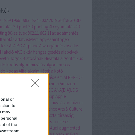
mkék
7
1959
1966
1983
1984
2002
2019
30 fok
3D
3D
mtatás
3D print
3D printing
4D nyomtatás
4D
ting
80-as évek
802.11
802.11ax
adatmentés
ttárolás
adatvédelem
agy-számítógép
rfész
AI
AIBO
Airplane
Aiwa
ajándékvásárlás
BH
akció
AKG
aktív hangszigetelés
alapelvek
pvető Jogok Biztosának Hivatala
algoritmikus
dolkodás
algoritmizálás
algoritmusos
dolkodás
Alita
alkalmi játék
alkotó
agógia
állam szerepe
állatvédelem
ALPHRED2
ernatív Közgazdasági Gimnázium
Amazon
rika
Amszterdam
ANADIALOG
ANA[DIA]LOG
hor
Andrássy út
Animátrix
app
Apple
sonal or
intosh
applikáció
AR
arc
archiválás
archívum
ection to
hon
arculat
artificial intelligence
Arts & Culture
ou may
Selfie
ASEAN
Aspen Intézet
asztaltársaság
 personal
teroida bányászat
Atelier des Lumières
out of the
llás
átlagolás
Atlas
átverés
Audi
augmented
 downstream
ity
automatizálás
avatar
Ázsia
backup
Bad