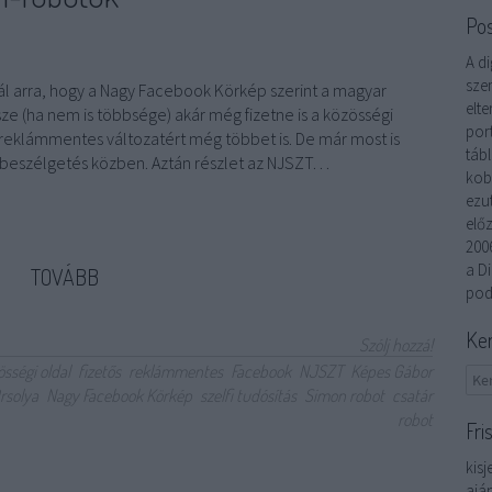
Po
A di
szem
gál arra, hogy a Nagy Facebook Körkép szerint a magyar
elte
ze (ha nem is többsége) akár még fizetne is a közösségi
por
 reklámmentes változatért még többet is. De már most is
táb
 a beszélgetés közben. Aztán részlet az NJSZT…
kob
ezu
elő
200
a Di
TOVÁBB
pod
Ke
Szólj hozzá!
össégi oldal
fizetős
reklámmentes
Facebook
NJSZT
Képes Gábor
rsolya
Nagy Facebook Körkép
szelfi tudósítás
Simon robot
csatár
robot
Fri
kisj
ajá