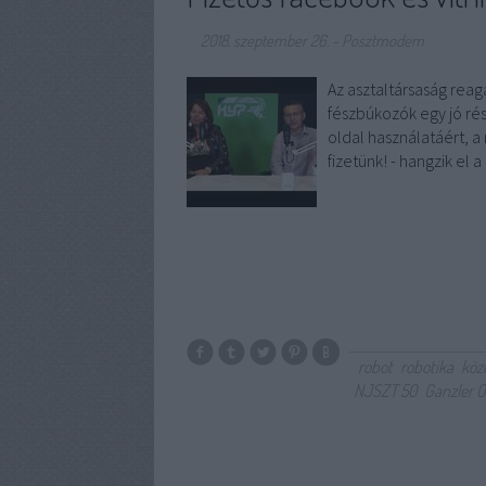
2018. szeptember 26.
-
Posztmodem
Az asztaltársaság rea
fészbúkozók egy jó rés
oldal használatáért, a
fizetünk! - hangzik el
robot
robotika
köz
NJSZT 50
Ganzler O