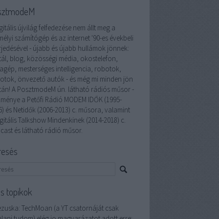
sztmodeM
gitális újvilág felfedezése nem állt meg a
élyi számítógép és az internet '90-es évekbeli
rjedésével - újabb és újabb hullámok jönnek:
tál, blog, közösségi média, okostelefon,
lagép, mesterséges intelligencia, robotok,
otok, önvezető autók - és még mi minden jön
tán! A PosztmodeM ún. látható rádiós műsor -
zménye a Petőfi Rádió MODEM IDŐK (1995-
6) és Netidők (2006-2013) c. műsora, valamint
gitális Talkshow Mindenkinek (2014-2018) c.
cast és látható rádió műsor.
resés
ss topikok
ezuska:
TechMoan (a YT csatornáját csak
nlani tudom) elég jo magyarázatot adott erre: