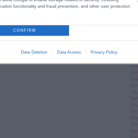
Eco
cation functionality and fraud prevention, and other user protection.
egy
egy
ker
élő
CONFIRM
Rés
Pre
emb
Data Deletion
Data Access
Privacy Policy
eNE
Erd
érte
men
eső
Eur
Fac
Bar
fel
fen
Fer
Fin
sho
Fol