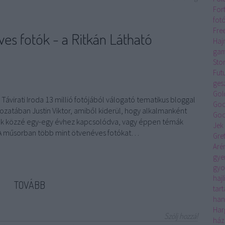
For
fot
Fre
es fotók - a Ritkán Látható
Haj
gam
Sto
Fut
ges
Gol
 Távirati Iroda 13 millió fotójából válogató tematikus bloggal
Goo
ozatában Justin Viktor, amiből kiderül, hogy alkalmanként
Goo
ek közzé egy-egy évhez kapcsolódva, vagy éppen témák
Jek
. A műsorban több mint ötvenéves fotókat…
Gre
Aré
gye
gyo
hajl
TOVÁBB
tar
han
Har
Szólj hozzá!
ház