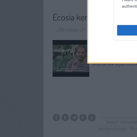
authenti
Ecosia kereső - már 40 mil
2018. október 27.
-
Posztmodem
Ha az Ecosia keresőt h
kezdeményezés, amit 2
lényege, hogy a szolgá
ültessenek olyan vidék
kereső
környeze
kezdeményezés
Micr