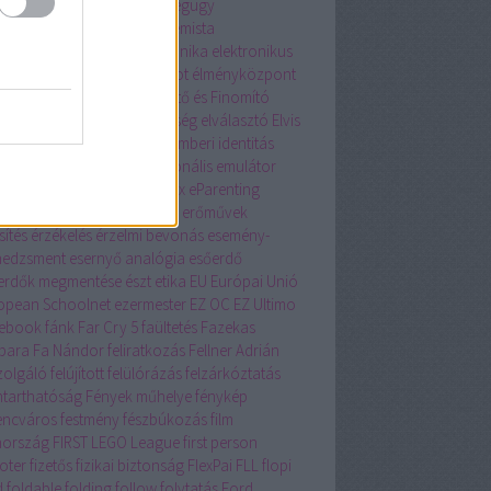
sia
ecosia.org
egér
egészségügy
ensúlyozás
egyetem
egyetemista
üttműködés
Eighties
elektronika
elektronikus
eskedelem
Elevate
Elias robot
élményközpont
 adás
Első Óbudai Szeszégető és Finomító
zvénytársulat
ELTE
elterjedtség
elválasztó
Elvis
sley
ember-gép
emberiség
emberi identitás
léma
EMINENT 2018
emocionális
emulátor
T
Enjoy Café
Enter the Matrix
eParenting
ély
Erik Jensen
érintő kijelző
erőművek
sítés
érzékelés
érzelmi bevonás
esemény-
edzsment
esernyő analógia
esőerdő
erdők megmentése
észt
etika
EU
Európai Unió
opean Schoolnet
ezermester
EZ OC
EZ Ultimo
ebook
fánk
Far Cry 5
faültetés
Fazekas
bara
Fa Nándor
feliratkozás
Fellner Adrián
szolgáló
felújított
felülórázás
felzárkóztatás
ntarthatóság
Fények műhelye
fénykép
encváros
festmény
fészbúkozás
film
nország
FIRST LEGO League
first person
oter
fizetős
fizikai biztonság
FlexPai
FLL
flopi
d
foldable
folding
follow
folytatás
Ford