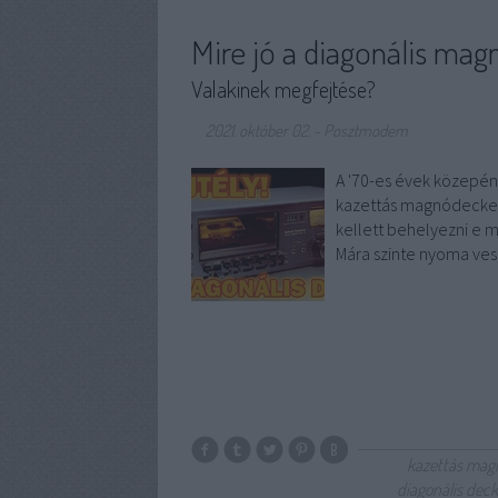
Mire jó a diagonális ma
Valakinek megfejtése?
2021. október 02.
-
Posztmodem
A '70-es évek közepén 
kazettás magnódeckeke
kellett behelyezni e m
Mára szinte nyoma ves
kazettás mag
diagonális deck