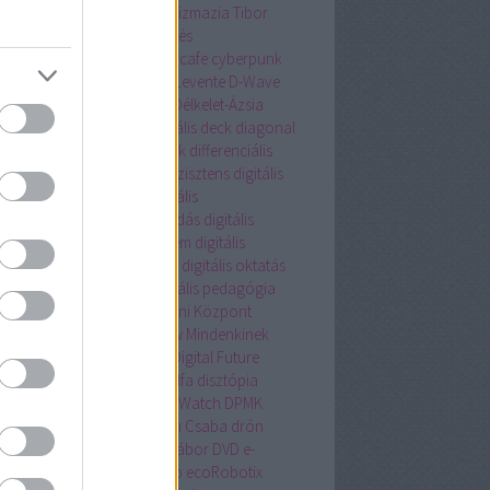
tlakozó nélkül
csillagász
Csizmazia Tibor
magautomata
csomagküldés
magrendelés
cubesat
cybercafe
cyberpunk
ersecurity
cyborg
Czinege Levente
D-Wave
onstruction
deep learning
Délkelet-Ázsia
nis Hong
Devotion
diagonális deck
diagonal
nt tape loading cassette deck
differenciális
talistemahet.hu
digitális asszisztens
digitális
csészet
digitális család
digitális
lyegyenlőség
digitális írástudás
digitális
túra
digitális műemlékvédelem
digitális
kaerő
digitális muzeológia
digitális oktatás
tális Oktatási Stratégia
digitális pedagógia
itális Pedagógiai Módszertani Központ
tális szülő
Digitális Talkshow Mindenkinek
tális Témahét
digitalizáció
Digital Future
ike
dislike mob
Disztichon Alfa
disztópia
ering
dokumentumfilm
Dot Watch
DPMK
K.hu
dr. Fehér Péter
dr. Pléh Csaba
drón
nvadász
Dubaj
DUE médiatábor
DVD
e-
eskedelem
e-mail értesítés
eb
ecoRobotix