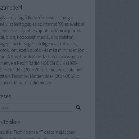
sztmodeM
gitális újvilág felfedezése nem állt meg a
élyi számítógép és az internet '90-es évekbeli
rjedésével - újabb és újabb hullámok jönnek:
tál, blog, közösségi média, okostelefon,
lagép, mesterséges intelligencia, robotok,
otok, önvezető autók - és még mi minden jön
tán! A PosztmodeM ún. látható rádiós műsor -
zménye a Petőfi Rádió MODEM IDŐK (1995-
6) és Netidők (2006-2013) c. műsora, valamint
gitális Talkshow Mindenkinek (2014-2018) c.
cast és látható rádió műsor.
resés
ss topikok
ezuska:
TechMoan (a YT csatornáját csak
nlani tudom) elég jo magyarázatot adott erre: