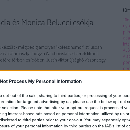
Cí
ródia és Monica Belucci csókja
186
nyo
prin
ada
inte
 is készült - mégpedig amolyan "kolesz humor" stílusban
AJ
 is alátámasztja, hogy a Wachowski-testvérek filmes
Ala
ére térben és időben. Justin Viktor újságíró viszont egy
gon
gon
ped
Alt
Not Process My Personal Information
TOVÁBB
Ame
Anc
to opt-out of the sale, sharing to third parties, or processing of your per
Mac
formation for targeted advertising by us, please use the below opt-out s
Szólj hozzá!
Arc
r selection. Please note that after your opt-out request is processed y
mém
szinkronparódia
Viktor
ELTE
Monica Belucci
Vektor
Mátrix
Art 
eing interest-based ads based on personal information utilized by us or
öltve
Matrix Reloaded
Justin Viktor
Airplane
kolesz humor
rondá
asz
disclosed to third parties prior to your opt-out. You may separately opt-
átha
losure of your personal information by third parties on the IAB’s list of
real