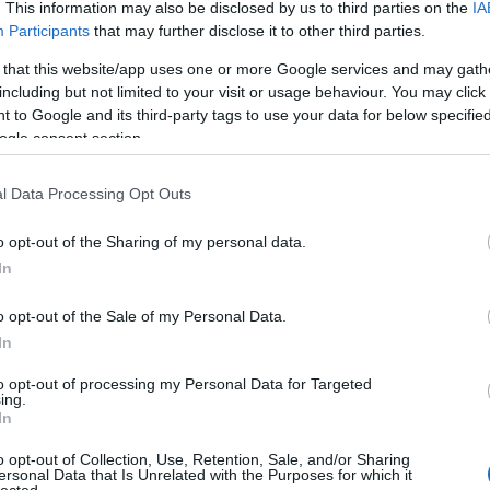
. This information may also be disclosed by us to third parties on the
IA
Sec
tem.hu
Participants
that may further disclose it to other third parties.
Kata
beál
 that this website/app uses one or more Google services and may gath
bek
including but not limited to your visit or usage behaviour. You may click 
Hu
 to Google and its third-party tags to use your data for below specifi
dschool arc, de nagyon kedveljük: a Szétszedtem.hu oldalon
bill
ogle consent section.
lezésének, apró darabokra szedésének lehetünk szemtanúi,
Biz
es stílusában olyan, fényképekkel illusztrált, jó stílusú
biz
l Data Processing Opt Outs
 amelyekkel a műszaki berendezéseknek szó…
Blo
Zol
o opt-out of the Sharing of my personal data.
Pas
In
Brai
Edu
TOVÁBB
o opt-out of the Sale of my Personal Data.
Bru
Bud
In
car
Szólj hozzá!
to opt-out of processing my Personal Data for Targeted
Chi
ing.
a
ezermester
deconstruction
szétszerelés
Lifebook
Justin Viktor
6
C
In
Con
Szétszedtem.hu
Orbita 2
Cor
o opt-out of Collection, Use, Retention, Sale, and/or Sharing
ersonal Data that Is Unrelated with the Purposes for which it
CP
lected.