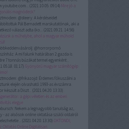
.youtube.com...
(
2021.10.05. 09:14
)
Mire jó a
gonális magnódeck?
ztmodem:
@steery: A kérdéseidet
ábbítottuk Pál Bernadett marskutatónak, aki a
etkező választ adta (ko...
(
2021.09.21. 14:56
)
ézünk a műhelybe, ahol a magyar műhold
ül!
ábbkeddenvásárolj:
@horrorpornó
színház: A mi falunk határában 2 gazda is
dre 7 tonnás búzákat termel egyenként...
1.05.18. 01:17
)
Gyönyörű magyar számítógép:
rimo!
ztmodem:
@frikazojd: Érdemes fókuszálni a
ztunk elején olvasható 1993-as évszámra.
r készült a Diszt...
(
2021.04.20. 13:33
)
generátor: a gépi véletlen és az emberi
tivitás elegye
abursch:
Nekem a legnagyobb tanulság az,
y - az alsósok online oktatása szülői oldalról
telezhetetle...
(
2021.04.20. 13:30
)
OKTONDI,
z Oktatás Online Digitálisan