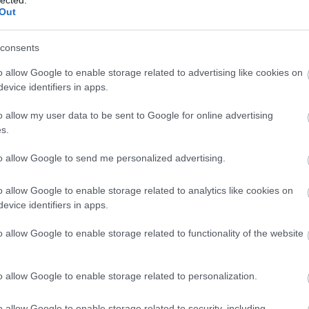
csa
Out
ancia kézirat a weben
cso
cso
consents
cyb
dec
o allow Google to enable storage related to advertising like cookies on
Den
 érdekesek azok a középkori kódexek, zsoltáros könyvek,
evice identifiers in apps.
fro
 leírások, amiket a www.medievalists.net oldalon elérhetővé
digi
kooperációban résztvevő kutatók. A webhely egyébként is
o allow my user data to be sent to Google for online advertising
böl
ja fel magára a figyelmet, hogy ez az a…
s.
esé
kul
to allow Google to send me personalized advertising.
mun
Digi
o allow Google to enable storage related to analytics like cookies on
Dig
TOVÁBB
evice identifiers in apps.
digi
Digi
o allow Google to enable storage related to functionality of the website
disl
Szólj hozzá!
dith
együttműködés
középkor
kooperáció
digitalizáció
kézírás
kódex
DPM
na
Justin Viktor
medievalists.net
budai műhely
where the middle
o allow Google to enable storage related to personalization.
dró
ages begin
ker
o allow Google to enable storage related to security, including