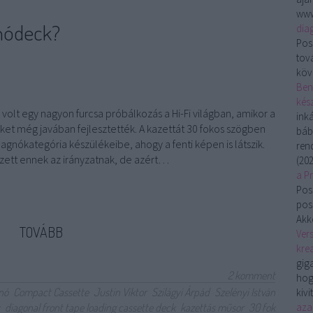
www
gnódeck?
dia
Pos
tov
köv
Ben
kész
volt egy nagyon furcsa próbálkozás a Hi-Fi világban, amikor a
ink
t még javában fejlesztették. A kazettát 30 fokos szögben
báb
agnókategória készülékeibe, ahogy a fenti képen is látszik.
ren
zett ennek az irányzatnak, de azért…
(
202
a P
Pos
pos
Akko
TOVÁBB
Vers
krea
gig
2
komment
hog
nó
Compact Cassette
Justin Viktor
Szilágyi Árpád
Szelényi István
kivi
diagonal front tape loading cassette deck
kazettás műsor
30 fok
aza