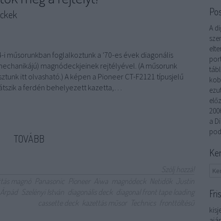
Po
eckek
A di
szem
elte
-i műsorunkban foglalkoztunk a '70-es évek diagonális
por
 mechanikájú) magnódeckjeinek rejtélyével. (A műsorunk
táb
ztunk itt olvasható.) A képen a Pioneer CT-F2121 típusjelű
kob
 látszik a ferdén behelyezett kazetta,…
ezu
elő
200
a Di
pod
TOVÁBB
Ke
Szólj hozzá!
ttás magnó
Panasonic
Pioneer
Aiwa
magnódeck
Netidők
Justin
i Árpád
Szelényi István
diagonális deck
diagonal front tape loading
Fri
cassette deck
kazettás műsor
Technics
fronttöltésű
kisj
ajá