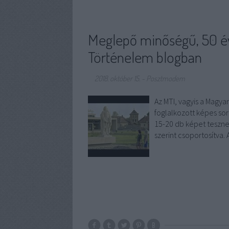
Meglepő minőségű, 50 év
Történelem blogban
2018. október 15.
-
Posztmodem
Az MTI, vagyis a Magyar
foglalkozott képes sor
15-20 db képet teszn
szerint csoportosítva