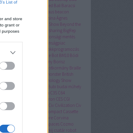
B’s List of
tor
bakancslista
Balatonfüred
Bali
Baracsi
lin
Barcelona
BASIC
Bauhaus
beacon
lítás
Beersonic
Békési Fruzsina Ágnes
er and store
övet
Berni
beszédértés
Bett Show
Beyond the
to grant or
man
Be Social
bicikli
bicycle sharing
BigRep
ed purposes
entyűzet
Bing
biztonság
biztonsági mentés
tonságos Internet Nap
biztonságpiac
tonsagpiac.hu
BKK Futár
blokkprogramozás
wn Away Guy
bluetooth
Blue Bot
BM10
Bódi
tán
bója
bölcsészettudomány
Borisz
zternek
Boston Dynamics
botkormány
Braille
lle-írás
Brain Team
bridge monster
British
cational Training and Technology Show
no Mars
Brüsszel
Bruxelles
Bubi
budai műhely
apest
bűnügy
bűvös kocka
C3S
C64
sharing
casual gaming
Celeron
CES
CGI
ang Mai
Christian Kroll
cica
Civ
Civilization
Civ
lubhouse
Commodore 64
Compact Cassette
sumer Electronics Show
Core
Corvina
vinus Egyetem
coworking spaces
Cozmo
U
crowdfounding
Csajkovszkij
csatár robot