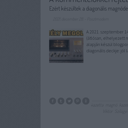
Ezért készültek a diagonális magnód
2021. december 28.
-
Posztmodem
A 2021. szeptember 14
(átlósan, elhelyezett
alapján készül blogpos
diagonális deckje: jól
kazetta
magnó
kaze
Viktor
Szilágy