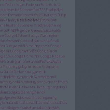
tem Technologies
Fortepan
Forte Go
fotó
óarchívum
fotóriporter
foxi
FPS
Fradi pálya
edom
Freewrite
fronttöltésű
fülhallgató
Fülöp
nalka
funky
futár
futás
futó
Future Park
ma felvillanás
Ganzler Orsolya
Gathering
rm
GDP
GDPR
gender
Genesis Sustainable
ure
George Michael
George Washington
ztus
Giovanni Contardi
giroszkóp
Gmail
den Gate
golyóálló mellény
gomb
Google
gle.org
Google Art Selfie
Google Brain
gle fiók
Google Home Mini
Google Maps
Go
GPS
Grab
gramofon
GrandPad
GRBAlpha
ta Thunberg
grill
grim reaper
Groupama
na
Guido
Gustav Klimt
gyerekek
rektüntetés
gyermekek
Gyermekmentő
mírtó
gyomláló robot
gyomnövény
hajlítható
ítható kijelző
Halloween
Hamburg
hangalapú
talomszolgáltatás
hangmérnök
gszigetelés
haptikus
hardcore gaming
gita
határok
házhozszállítás
házhoz szállítás
i számítógép
headset
helyalapú értesítés