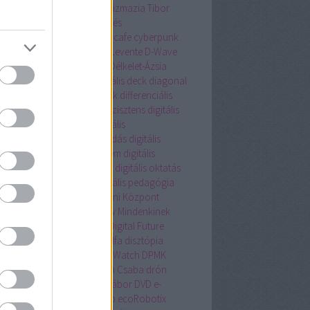
tlakozó nélkül
csillagász
Csizmazia Tibor
magautomata
csomagküldés
magrendelés
cubesat
cybercafe
cyberpunk
ersecurity
cyborg
Czinege Levente
D-Wave
onstruction
deep learning
Délkelet-Ázsia
nis Hong
Devotion
diagonális deck
diagonal
nt tape loading cassette deck
differenciális
talistemahet.hu
digitális asszisztens
digitális
csészet
digitális család
digitális
lyegyenlőség
digitális írástudás
digitális
túra
digitális műemlékvédelem
digitális
kaerő
digitális muzeológia
digitális oktatás
tális Oktatási Stratégia
digitális pedagógia
itális Pedagógiai Módszertani Központ
tális szülő
Digitális Talkshow Mindenkinek
tális Témahét
digitalizáció
Digital Future
ike
dislike mob
Disztichon Alfa
disztópia
ering
dokumentumfilm
Dot Watch
DPMK
K.hu
dr. Fehér Péter
dr. Pléh Csaba
drón
nvadász
Dubaj
DUE médiatábor
DVD
e-
eskedelem
e-mail értesítés
eb
ecoRobotix