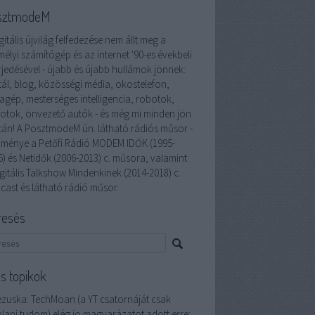
sztmodeM
gitális újvilág felfedezése nem állt meg a
élyi számítógép és az internet '90-es évekbeli
rjedésével - újabb és újabb hullámok jönnek:
tál, blog, közösségi média, okostelefon,
lagép, mesterséges intelligencia, robotok,
otok, önvezető autók - és még mi minden jön
tán! A PosztmodeM ún. látható rádiós műsor -
zménye a Petőfi Rádió MODEM IDŐK (1995-
6) és Netidők (2006-2013) c. műsora, valamint
gitális Talkshow Mindenkinek (2014-2018) c.
cast és látható rádió műsor.
resés
ss topikok
ezuska:
TechMoan (a YT csatornáját csak
nlani tudom) elég jo magyarázatot adott erre: