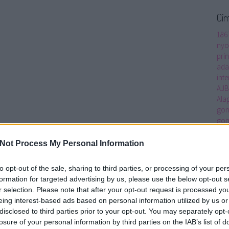
Cí
186
nyo
prin
ada
inte
AJ
Ala
gon
gon
ped
Alt
Not Process My Personal Information
Ame
Anc
to opt-out of the sale, sharing to third parties, or processing of your per
Mac
formation for targeted advertising by us, please use the below opt-out s
Arc
r selection. Please note that after your opt-out request is processed y
Art 
eing interest-based ads based on personal information utilized by us or
asz
disclosed to third parties prior to your opt-out. You may separately opt-
átha
losure of your personal information by third parties on the IAB’s list of
real