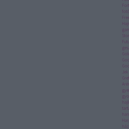
For
fot
Fre
Haj
gam
Sto
Fut
ges
Gol
Goo
Goo
Jek
Gre
Aré
gye
gyo
hajl
tar
han
Har
ház