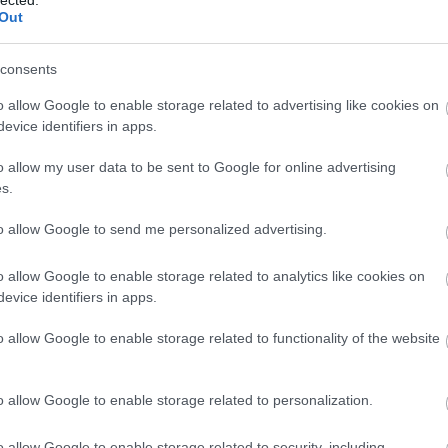
csa
Out
cso
cso
consents
cyb
dec
o allow Google to enable storage related to advertising like cookies on
Den
evice identifiers in apps.
fro
digi
o allow my user data to be sent to Google for online advertising
böl
s.
esé
kul
to allow Google to send me personalized advertising.
mun
Digi
o allow Google to enable storage related to analytics like cookies on
Dig
evice identifiers in apps.
digi
Digi
o allow Google to enable storage related to functionality of the website
disl
dith
DPM
o allow Google to enable storage related to personalization.
dró
ker
o allow Google to enable storage related to security, including