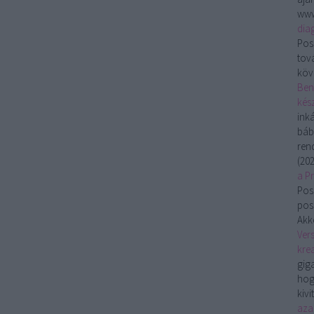
www
dia
Pos
tov
köv
Ben
kész
ink
báb
ren
(
202
a P
Pos
pos
Akko
Vers
krea
gig
hog
kivi
aza