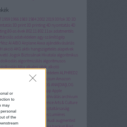
mkék
7
1959
1966
1983
1984
2002
2019
30 fok
3D
3D
mtatás
3D print
3D printing
4D nyomtatás
4D
ting
80-as évek
802.11
802.11ax
adatmentés
ttárolás
adatvédelem
agy-számítógép
rfész
AI
AIBO
Airplane
Aiwa
ajándékvásárlás
BH
akció
AKG
aktív hangszigetelés
alapelvek
pvető Jogok Biztosának Hivatala
algoritmikus
dolkodás
algoritmizálás
algoritmusos
dolkodás
Alita
alkalmi játék
alkotó
agógia
állam szerepe
állatvédelem
ALPHRED2
ernatív Közgazdasági Gimnázium
Amazon
rika
Amszterdam
ANADIALOG
ANA[DIA]LOG
hor
Andrássy út
Animátrix
app
Apple
sonal or
intosh
applikáció
AR
arc
archiválás
archívum
ection to
hon
arculat
artificial intelligence
Arts & Culture
ou may
Selfie
ASEAN
Aspen Intézet
asztaltársaság
 personal
teroida bányászat
Atelier des Lumières
out of the
llás
átlagolás
Atlas
átverés
Audi
augmented
 downstream
ity
automatizálás
avatar
Ázsia
backup
Bad