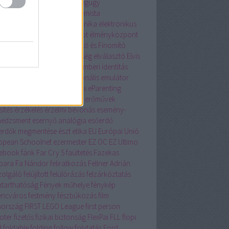
sia
ecosia.org
egér
egészségügy
ensúlyozás
egyetem
egyetemista
üttműködés
Eighties
elektronika
elektronikus
eskedelem
Elevate
Elias robot
élményközpont
 adás
Első Óbudai Szeszégető és Finomító
zvénytársulat
ELTE
elterjedtség
elválasztó
Elvis
sley
ember-gép
emberiség
emberi identitás
léma
EMINENT 2018
emocionális
emulátor
T
Enjoy Café
Enter the Matrix
eParenting
ély
Erik Jensen
érintő kijelző
erőművek
sítés
érzékelés
érzelmi bevonás
esemény-
edzsment
esernyő analógia
esőerdő
erdők megmentése
észt
etika
EU
Európai Unió
opean Schoolnet
ezermester
EZ OC
EZ Ultimo
ebook
fánk
Far Cry 5
faültetés
Fazekas
bara
Fa Nándor
feliratkozás
Fellner Adrián
szolgáló
felújított
felülórázás
felzárkóztatás
ntarthatóság
Fények műhelye
fénykép
encváros
festmény
fészbúkozás
film
nország
FIRST LEGO League
first person
oter
fizetős
fizikai biztonság
FlexPai
FLL
flopi
d
foldable
folding
follow
folytatás
Ford