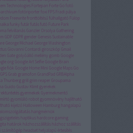
tem Technologies
Fortepan
Forte Go
fotó
óarchívum
fotóriporter
foxi
FPS
Fradi pálya
edom
Freewrite
fronttöltésű
fülhallgató
Fülöp
nalka
funky
futár
futás
futó
Future Park
ma felvillanás
Ganzler Orsolya
Gathering
rm
GDP
GDPR
gender
Genesis Sustainable
ure
George Michael
George Washington
ztus
Giovanni Contardi
giroszkóp
Gmail
den Gate
golyóálló mellény
gomb
Google
gle.org
Google Art Selfie
Google Brain
gle fiók
Google Home Mini
Google Maps
Go
GPS
Grab
gramofon
GrandPad
GRBAlpha
ta Thunberg
grill
grim reaper
Groupama
na
Guido
Gustav Klimt
gyerekek
rektüntetés
gyermekek
Gyermekmentő
mírtó
gyomláló robot
gyomnövény
hajlítható
ítható kijelző
Halloween
Hamburg
hangalapú
talomszolgáltatás
hangmérnök
gszigetelés
haptikus
hardcore gaming
gita
határok
házhozszállítás
házhoz szállítás
i számítógép
headset
helyalapú értesítés