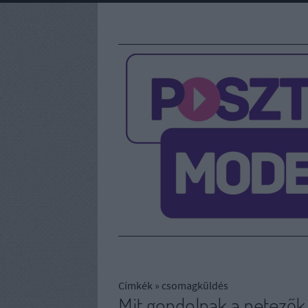
Címkék
»
csomagküldés
Mit gondolnak a netezők 