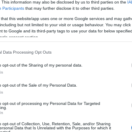
. This information may also be disclosed by us to third parties on the
IA
Sec
Participants
that may further disclose it to other third parties.
Kata
beál
 that this website/app uses one or more Google services and may gath
bek
including but not limited to your visit or usage behaviour. You may click 
Hu
 to Google and its third-party tags to use your data for below specifi
bill
ogle consent section.
Biz
biz
l Data Processing Opt Outs
Blo
Zol
o opt-out of the Sharing of my personal data.
Pas
In
Brai
Edu
o opt-out of the Sale of my Personal Data.
Bru
Bud
In
car
to opt-out of processing my Personal Data for Targeted
Chi
ing.
6
C
In
Con
Cor
o opt-out of Collection, Use, Retention, Sale, and/or Sharing
ersonal Data that Is Unrelated with the Purposes for which it
CP
lected.