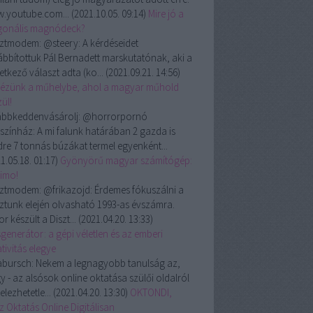
.youtube.com...
(
2021.10.05. 09:14
)
Mire jó a
gonális magnódeck?
ztmodem:
@steery: A kérdéseidet
ábbítottuk Pál Bernadett marskutatónak, aki a
etkező választ adta (ko...
(
2021.09.21. 14:56
)
ézünk a műhelybe, ahol a magyar műhold
ül!
ábbkeddenvásárolj:
@horrorpornó
színház: A mi falunk határában 2 gazda is
dre 7 tonnás búzákat termel egyenként...
1.05.18. 01:17
)
Gyönyörű magyar számítógép:
rimo!
ztmodem:
@frikazojd: Érdemes fókuszálni a
ztunk elején olvasható 1993-as évszámra.
r készült a Diszt...
(
2021.04.20. 13:33
)
generátor: a gépi véletlen és az emberi
tivitás elegye
abursch:
Nekem a legnagyobb tanulság az,
y - az alsósok online oktatása szülői oldalról
telezhetetle...
(
2021.04.20. 13:30
)
OKTONDI,
z Oktatás Online Digitálisan