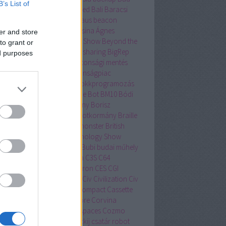
B’s List of
tor
bakancslista
Balatonfüred
Bali
Baracsi
lin
Barcelona
BASIC
Bauhaus
beacon
lítás
Beersonic
Békési Fruzsina Ágnes
er and store
övet
Berni
beszédértés
Bett Show
Beyond the
to grant or
man
Be Social
bicikli
bicycle sharing
BigRep
ed purposes
entyűzet
Bing
biztonság
biztonsági mentés
tonságos Internet Nap
biztonságpiac
tonsagpiac.hu
BKK Futár
blokkprogramozás
wn Away Guy
bluetooth
Blue Bot
BM10
Bódi
tán
bója
bölcsészettudomány
Borisz
zternek
Boston Dynamics
botkormány
Braille
lle-írás
Brain Team
bridge monster
British
cational Training and Technology Show
no Mars
Brüsszel
Bruxelles
Bubi
budai műhely
apest
bűnügy
bűvös kocka
C3S
C64
sharing
casual gaming
Celeron
CES
CGI
ang Mai
Christian Kroll
cica
Civ
Civilization
Civ
lubhouse
Commodore 64
Compact Cassette
sumer Electronics Show
Core
Corvina
vinus Egyetem
coworking spaces
Cozmo
U
crowdfounding
Csajkovszkij
csatár robot