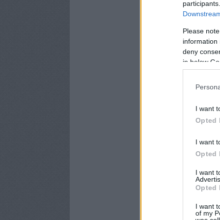
participants
Downstream 
Please note
information 
deny consent
in below Go
Persona
I want t
Opted 
I want t
Opted 
I want 
Advertis
Opted 
I want t
of my P
was col