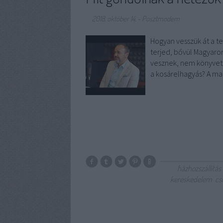
2018. október 14.
-
Posztmodem
Hogyan vesszük át a te
terjed, bővül Magyaro
vesznek, nem könyvet. 
a kosárelhagyás? A ma
házhozszállítás
kereskedelem
cs