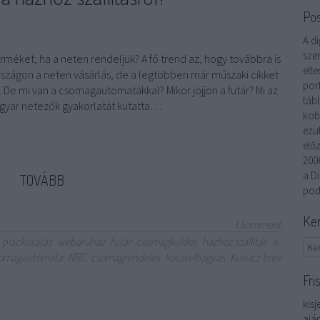
Po
A di
szem
rméket, ha a neten rendeljük? A fő trend az, hogy továbbra is
elte
rszágon a neten vásárlás, de a legtöbben már műszaki cikket
por
De mi van a csomagautomatákkal? Mikor jöjjön a futár? Mi az
táb
gyar netezők gyakorlatát kutatta…
kob
ezu
elő
200
a Di
TOVÁBB
pod
Ke
1
komment
piackutatás
webáruház
futár
csomagküldés
házhoz szállítás
e-
omagautomata
NRC
csomagrendelés
kosárelhagyás
Kurucz Imre
Fri
kisj
ajá