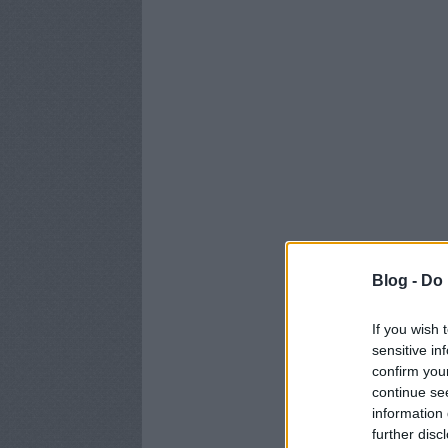
Blog -
Do 
If you wish 
sensitive in
confirm you
continue se
information 
further disc