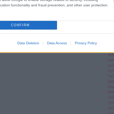
Eco
cation functionality and fraud prevention, and other user protection.
egy
egy
ker
élő
CONFIRM
Rés
Pre
emb
Data Deletion
Data Access
Privacy Policy
eNE
Erd
érte
men
eső
Eur
Fac
Bar
fel
fen
Fer
Fin
sho
Fol