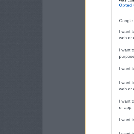
Opted 
Google 
I want t
web or d
I want t
purpose
I want 
I want t
web or d
I want t
or app.
I want t
I want t