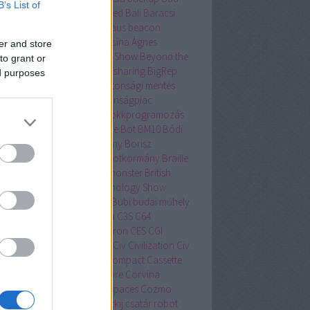
B’s List of
tor
bakancslista
Balatonfüred
Bali
Baracsi
lin
Barcelona
BASIC
Bauhaus
beacon
lítás
Beersonic
Békési Fruzsina Ágnes
er and store
övet
Berni
beszédértés
Bett Show
Beyond the
to grant or
man
Be Social
bicikli
bicycle sharing
BigRep
ed purposes
entyűzet
Bing
biztonság
biztonsági mentés
tonságos Internet Nap
biztonságpiac
tonsagpiac.hu
BKK Futár
blokkprogramozás
wn Away Guy
bluetooth
Blue Bot
BM10
Bódi
tán
bója
bölcsészettudomány
Borisz
zternek
Boston Dynamics
botkormány
Braille
lle-írás
Brain Team
bridge monster
British
cational Training and Technology Show
no Mars
Brüsszel
Bruxelles
Bubi
budai műhely
apest
bűnügy
bűvös kocka
C3S
C64
sharing
casual gaming
Celeron
CES
CGI
ang Mai
Christian Kroll
cica
Civ
Civilization
Civ
lubhouse
Commodore 64
Compact Cassette
sumer Electronics Show
Core
Corvina
vinus Egyetem
coworking spaces
Cozmo
U
crowdfounding
Csajkovszkij
csatár robot