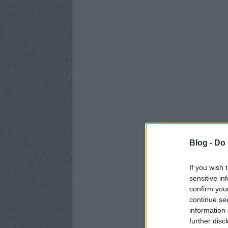
Blog -
Do 
If you wish 
sensitive in
confirm you
continue se
information 
further disc