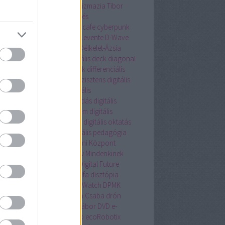
tlakozó nélkül
csillagász
Csizmazia Tibor
magautomata
csomagküldés
magrendelés
cubesat
cybercafe
cyberpunk
ersecurity
cyborg
Czinege Levente
D-Wave
onstruction
deep learning
Délkelet-Ázsia
nis Hong
Devotion
diagonális deck
diagonal
nt tape loading cassette deck
differenciális
talistemahet.hu
digitális asszisztens
digitális
csészet
digitális család
digitális
lyegyenlőség
digitális írástudás
digitális
túra
digitális műemlékvédelem
digitális
kaerő
digitális muzeológia
digitális oktatás
tális Oktatási Stratégia
digitális pedagógia
itális Pedagógiai Módszertani Központ
tális szülő
Digitális Talkshow Mindenkinek
tális Témahét
digitalizáció
Digital Future
ike
dislike mob
Disztichon Alfa
disztópia
ering
dokumentumfilm
Dot Watch
DPMK
K.hu
dr. Fehér Péter
dr. Pléh Csaba
drón
nvadász
Dubaj
DUE médiatábor
DVD
e-
eskedelem
e-mail értesítés
eb
ecoRobotix