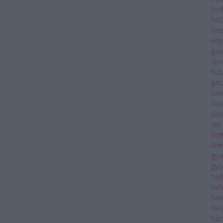
For
fot
Fre
Haj
gam
Sto
Fut
ges
Gol
Goo
Goo
Jek
Gre
Aré
gye
gyo
hajl
tar
han
Har
ház