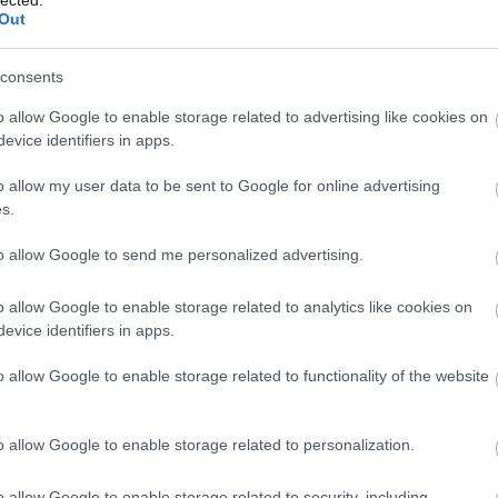
csa
Out
cso
cso
consents
cyb
dec
o allow Google to enable storage related to advertising like cookies on
Den
evice identifiers in apps.
fro
digi
o allow my user data to be sent to Google for online advertising
böl
s.
esé
kul
to allow Google to send me personalized advertising.
mun
Digi
o allow Google to enable storage related to analytics like cookies on
Dig
evice identifiers in apps.
digi
Digi
o allow Google to enable storage related to functionality of the website
disl
dith
DPM
o allow Google to enable storage related to personalization.
dró
ker
o allow Google to enable storage related to security, including