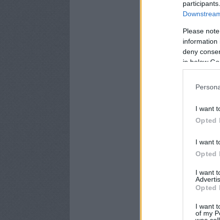
participants
Downstream 
Please note
information 
deny consent
in below Go
Persona
I want t
Opted 
I want t
Opted 
I want 
Advertis
Opted 
I want t
of my P
was col