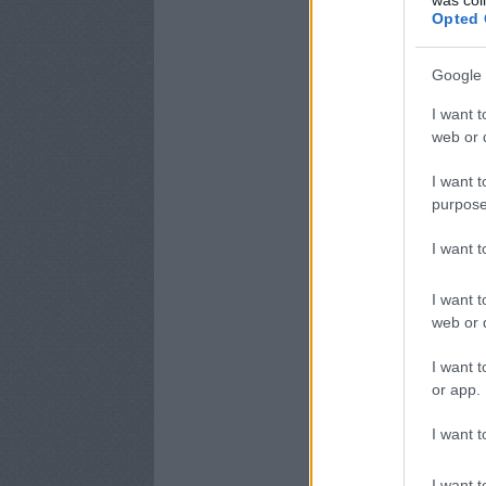
Opted 
Google 
I want t
web or d
I want t
purpose
I want 
I want t
web or d
I want t
or app.
I want t
I want t