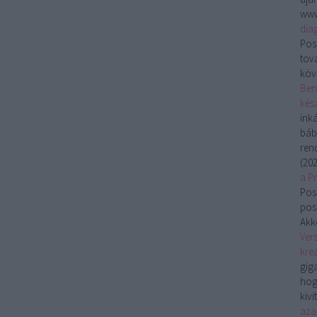
www
dia
Pos
tov
köv
Ben
kész
ink
báb
ren
(
202
a P
Pos
pos
Akko
Vers
krea
gig
hog
kivi
aza