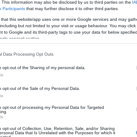
. This information may also be disclosed by us to third parties on the
IA
Sec
Participants
that may further disclose it to other third parties.
Kata
beál
 that this website/app uses one or more Google services and may gath
bek
including but not limited to your visit or usage behaviour. You may click 
Hu
 to Google and its third-party tags to use your data for below specifi
bill
ogle consent section.
Biz
biz
l Data Processing Opt Outs
Blo
Zol
o opt-out of the Sharing of my personal data.
Pas
In
Brai
Edu
o opt-out of the Sale of my Personal Data.
Bru
Bud
In
car
to opt-out of processing my Personal Data for Targeted
Chi
ing.
6
C
In
Con
Cor
o opt-out of Collection, Use, Retention, Sale, and/or Sharing
ersonal Data that Is Unrelated with the Purposes for which it
CP
lected.