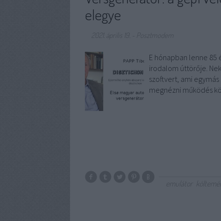
elegye
2021. április 19.
-
Posztmodem
E hónapban lenne 85 
irodalom úttörője. Ne
szoftvert, ami egymás 
megnézni működés köz
emulátor
költemé