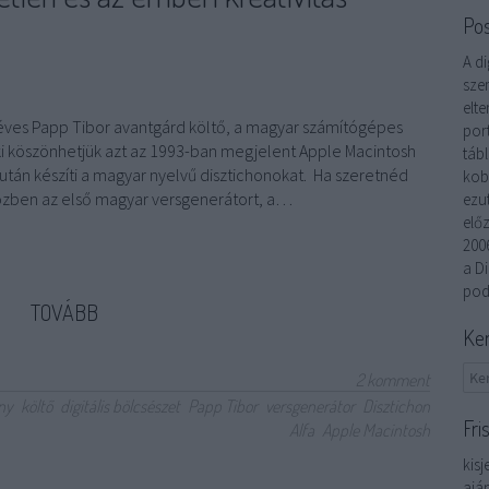
Po
A di
szem
elte
éves Papp Tibor avantgárd költő, a magyar számítógépes
por
ki köszönhetjük azt az 1993-ban megjelent Apple Macintosh
táb
után készíti a magyar nyelvű disztichonokat. Ha szeretnéd
kob
ben az első magyar versgenerátort, a…
ezu
elő
200
a Di
pod
TOVÁBB
Ke
2
komment
ny
költő
digitális bölcsészet
Papp Tibor
versgenerátor
Disztichon
Fri
Alfa
Apple Macintosh
kisj
ajá