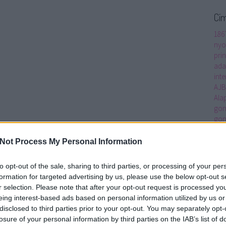
Cí
186
nyo
prin
ada
inte
AJ
Ala
gon
gon
ped
Alt
Not Process My Personal Information
Ame
Anc
to opt-out of the sale, sharing to third parties, or processing of your per
Mac
formation for targeted advertising by us, please use the below opt-out s
Arc
r selection. Please note that after your opt-out request is processed y
Art 
eing interest-based ads based on personal information utilized by us or
asz
disclosed to third parties prior to your opt-out. You may separately opt-
átha
losure of your personal information by third parties on the IAB’s list of
real