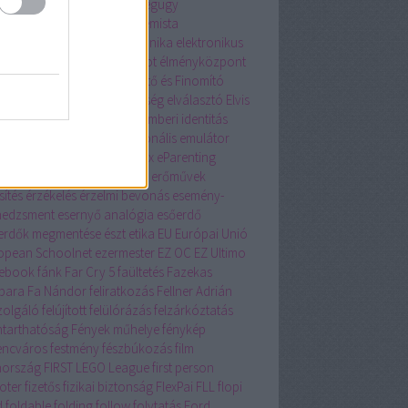
sia
ecosia.org
egér
egészségügy
ensúlyozás
egyetem
egyetemista
üttműködés
Eighties
elektronika
elektronikus
eskedelem
Elevate
Elias robot
élményközpont
 adás
Első Óbudai Szeszégető és Finomító
zvénytársulat
ELTE
elterjedtség
elválasztó
Elvis
sley
ember-gép
emberiség
emberi identitás
léma
EMINENT 2018
emocionális
emulátor
T
Enjoy Café
Enter the Matrix
eParenting
ély
Erik Jensen
érintő kijelző
erőművek
sítés
érzékelés
érzelmi bevonás
esemény-
edzsment
esernyő analógia
esőerdő
erdők megmentése
észt
etika
EU
Európai Unió
opean Schoolnet
ezermester
EZ OC
EZ Ultimo
ebook
fánk
Far Cry 5
faültetés
Fazekas
bara
Fa Nándor
feliratkozás
Fellner Adrián
szolgáló
felújított
felülórázás
felzárkóztatás
ntarthatóság
Fények műhelye
fénykép
encváros
festmény
fészbúkozás
film
nország
FIRST LEGO League
first person
oter
fizetős
fizikai biztonság
FlexPai
FLL
flopi
d
foldable
folding
follow
folytatás
Ford