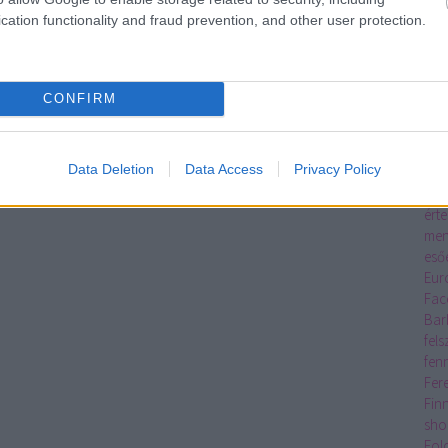
Eco
cation functionality and fraud prevention, and other user protection.
egy
egy
ker
élő
CONFIRM
Rés
Pre
emb
Data Deletion
Data Access
Privacy Policy
eNE
Erd
érte
men
eső
Eur
Fac
Bar
fel
fen
Fer
Fin
sho
Fol