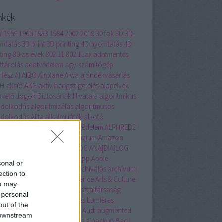
mkék
7
1959
1966
1983
1984
2002
2019
30 fok
3D
3D
mtatás
3D print
3D printing
4D nyomtatás
4D
ting
80-as évek
802.11
802.11ax
adatmentés
ttárolás
adatvédelem
agy-számítógép
rfész
AI
AIBO
Airplane
Aiwa
ajándékvásárlás
BH
akció
AKG
aktív hangszigetelés
alapelvek
pvető Jogok Biztosának Hivatala
algoritmikus
dolkodás
algoritmizálás
algoritmusos
dolkodás
Alita
alkalmi játék
alkotó
agógia
állam szerepe
állatvédelem
ALPHRED2
ernatív Közgazdasági Gimnázium
Amazon
rika
Amszterdam
ANADIALOG
ANA[DIA]LOG
hor
Andrássy út
Animátrix
app
Apple
sonal or
intosh
applikáció
AR
arc
archiválás
archívum
ection to
hon
arculat
artificial intelligence
Arts & Culture
ou may
Selfie
ASEAN
Aspen Intézet
asztaltársaság
 personal
teroida bányászat
Atelier des Lumières
out of the
llás
átlagolás
Atlas
átverés
Audi
augmented
 downstream
ity
automatizálás
avatar
Ázsia
backup
Bad