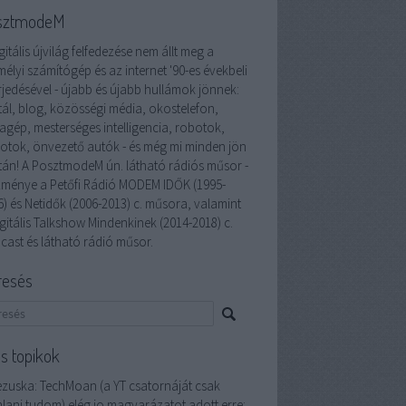
sztmodeM
gitális újvilág felfedezése nem állt meg a
élyi számítógép és az internet '90-es évekbeli
rjedésével - újabb és újabb hullámok jönnek:
tál, blog, közösségi média, okostelefon,
lagép, mesterséges intelligencia, robotok,
otok, önvezető autók - és még mi minden jön
tán! A PosztmodeM ún. látható rádiós műsor -
zménye a Petőfi Rádió MODEM IDŐK (1995-
6) és Netidők (2006-2013) c. műsora, valamint
gitális Talkshow Mindenkinek (2014-2018) c.
cast és látható rádió műsor.
resés
ss topikok
ezuska:
TechMoan (a YT csatornáját csak
nlani tudom) elég jo magyarázatot adott erre: