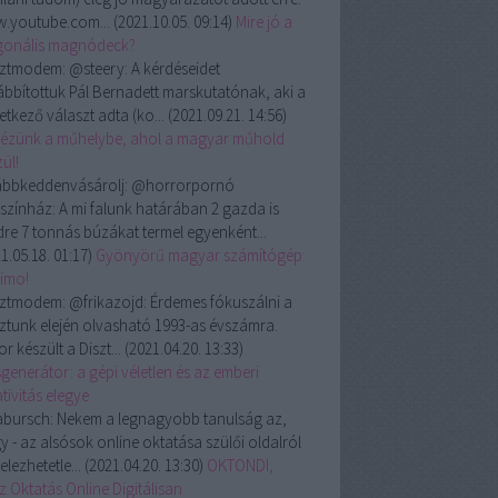
.youtube.com...
(
2021.10.05. 09:14
)
Mire jó a
gonális magnódeck?
ztmodem:
@steery: A kérdéseidet
ábbítottuk Pál Bernadett marskutatónak, aki a
etkező választ adta (ko...
(
2021.09.21. 14:56
)
ézünk a műhelybe, ahol a magyar műhold
ül!
ábbkeddenvásárolj:
@horrorpornó
színház: A mi falunk határában 2 gazda is
dre 7 tonnás búzákat termel egyenként...
1.05.18. 01:17
)
Gyönyörű magyar számítógép:
rimo!
ztmodem:
@frikazojd: Érdemes fókuszálni a
ztunk elején olvasható 1993-as évszámra.
r készült a Diszt...
(
2021.04.20. 13:33
)
generátor: a gépi véletlen és az emberi
tivitás elegye
abursch:
Nekem a legnagyobb tanulság az,
y - az alsósok online oktatása szülői oldalról
telezhetetle...
(
2021.04.20. 13:30
)
OKTONDI,
z Oktatás Online Digitálisan