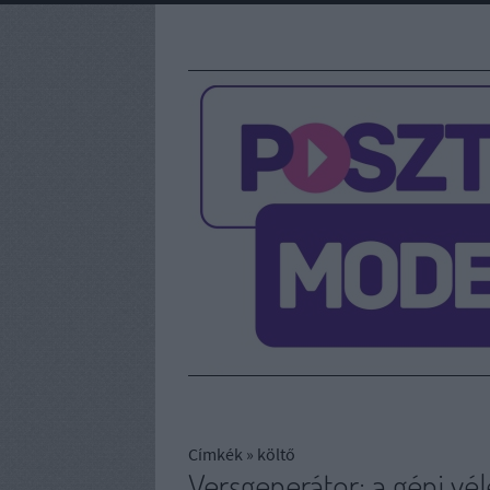
Címkék
»
költő
Versgenerátor: a gépi vél