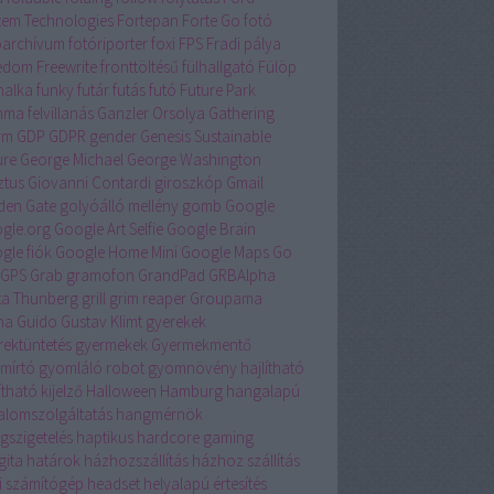
tem Technologies
Fortepan
Forte Go
fotó
óarchívum
fotóriporter
foxi
FPS
Fradi pálya
edom
Freewrite
fronttöltésű
fülhallgató
Fülöp
nalka
funky
futár
futás
futó
Future Park
ma felvillanás
Ganzler Orsolya
Gathering
rm
GDP
GDPR
gender
Genesis Sustainable
ure
George Michael
George Washington
ztus
Giovanni Contardi
giroszkóp
Gmail
den Gate
golyóálló mellény
gomb
Google
gle.org
Google Art Selfie
Google Brain
gle fiók
Google Home Mini
Google Maps
Go
GPS
Grab
gramofon
GrandPad
GRBAlpha
ta Thunberg
grill
grim reaper
Groupama
na
Guido
Gustav Klimt
gyerekek
rektüntetés
gyermekek
Gyermekmentő
mírtó
gyomláló robot
gyomnövény
hajlítható
ítható kijelző
Halloween
Hamburg
hangalapú
talomszolgáltatás
hangmérnök
gszigetelés
haptikus
hardcore gaming
gita
határok
házhozszállítás
házhoz szállítás
i számítógép
headset
helyalapú értesítés