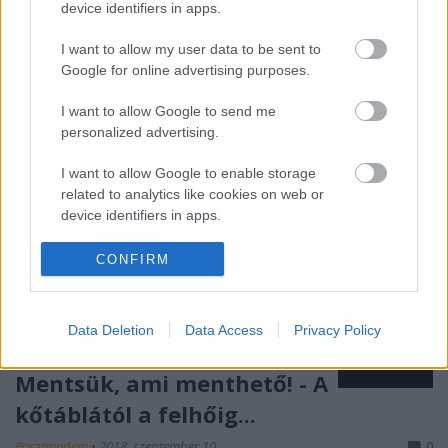
Neumann János Számítógép-tudományi Társaság
device identifiers in apps.
ötven éves…
I want to allow my user data to be sent to
Google for online advertising purposes.
I want to allow Google to send me
personalized advertising.
I want to allow Google to enable storage
related to analytics like cookies on web or
device identifiers in apps.
I want to allow Google to enable storage
CONFIRM
related to functionality of the website or app.
I want to allow Google to enable storage
Data Deletion
Data Access
Privacy Policy
related to personalization.
Mentsük, ami menthető! - A
I want to allow Google to enable storage
related to security, including authentication
kőtáblától a felhőig...
functionality and fraud prevention, and other
user protection.
Posztmodem
•
2018. szeptember 10.
0