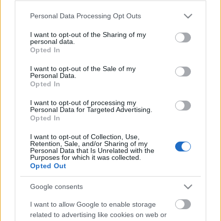
Please note that this website/app uses one or more Google
Personal Data Processing Opt Outs
services and may gather and store information including but
not limited to your visit or usage behaviour. You may click to
I want to opt-out of the Sharing of my
personal data.
grant or deny consent to Google and its third-party tags to
Opted In
use your data for below specified purposes in below Google
consent section.
I want to opt-out of the Sale of my
Personal Data.
Opted In
I want to opt-out of processing my
Muzealizálódott üveggömb, csatár
Personal Data for Targeted Advertising.
Opted In
robot és pixeles Magyarország
I want to opt-out of Collection, Use,
Posztmodem
•
2018. szeptember 17.
0
Retention, Sale, and/or Sharing of my
Personal Data that Is Unrelated with the
Purposes for which it was collected.
Opted Out
Aki megnézi ezt a tudósítást, ott érezheti magát a
szegedi kiállítás helyszínén, mivel Képes Gábor
Google consents
muzeológus amolyan szelfi-videóval jelentkezett be
az NJSZT 50 kiállításról és - nomen est omen -
I want to allow Google to enable storage
közvetített szó szerint képes tárlatvezetést. A
related to advertising like cookies on web or