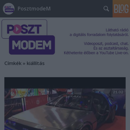
PosztmodeM
Címkék
»
kiállítás