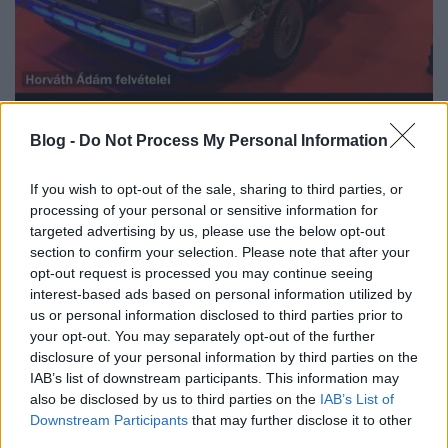
Vissza az oktatás jövőjébe!
Blog -
Do Not Process My Personal Information
Posztmodem
•
2019. január 30.
0
If you wish to opt-out of the sale, sharing to third parties, or
Virtuális szemüvegek, robotok és más kütyük, illetve
processing of your personal or sensitive information for
egy applikáció, ami a szülőknek segít az iskolás
targeted advertising by us, please use the below opt-out
section to confirm your selection. Please note that after your
gyermekkel kialakítandó kapcsolat fejlesztésében.
opt-out request is processed you may continue seeing
Az idei oktatástechnológiai kiállításról, a Bett Show-
interest-based ads based on personal information utilized by
ról hozott élménybeszámolót és képeket Horváth
us or personal information disclosed to third parties prior to
Ádám, a Digitális Pedagógiai Módszertani…
your opt-out. You may separately opt-out of the further
disclosure of your personal information by third parties on the
IAB’s list of downstream participants. This information may
also be disclosed by us to third parties on the
IAB’s List of
Downstream Participants
that may further disclose it to other
third parties.