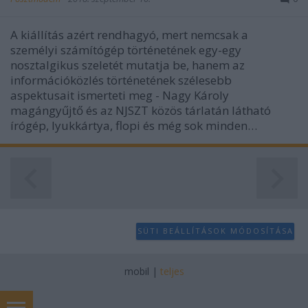
A kiállítás azért rendhagyó, mert nemcsak a
személyi számítógép történetének egy-egy
nosztalgikus szeletét mutatja be, hanem az
információközlés történetének szélesebb
aspektusait ismerteti meg - Nagy Károly
magángyűjtő és az NJSZT közös tárlatán látható
írógép, lyukkártya, flopi és még sok minden…
SÜTI BEÁLLÍTÁSOK MÓDOSÍTÁSA
mobil
|
teljes