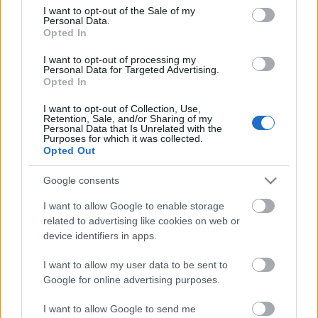
consent section.
I want to opt-out of the Sale of my
Personal Data.
Opted In
I want to opt-out of processing my
Personal Data for Targeted Advertising.
Opted In
I want to opt-out of Collection, Use,
Retention, Sale, and/or Sharing of my
Personal Data that Is Unrelated with the
Purposes for which it was collected.
Opted Out
Biztonsági kütyük: ma már
Google consents
mindenben informatika van!
I want to allow Google to enable storage
related to advertising like cookies on web or
Posztmodem
•
2019. február 28.
0
device identifiers in apps.
Drónirányítási rendszerek, öltönybe rejtett golyóálló
I want to allow my user data to be sent to
mellény, rendőrségi villogó kütyük, merevlemezeket
Google for online advertising purposes.
törlő, adatmegsemmisítő céleszközök - ízelítő abból,
amit Keleti Arthur kiberbiztonsági szakértő látott az
I want to allow Google to send me