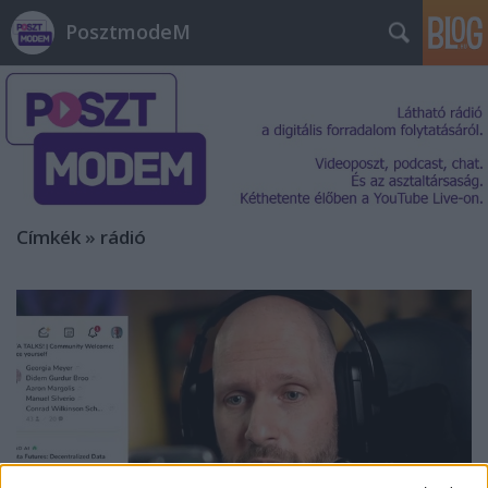
PosztmodeM
Címkék
»
rádió