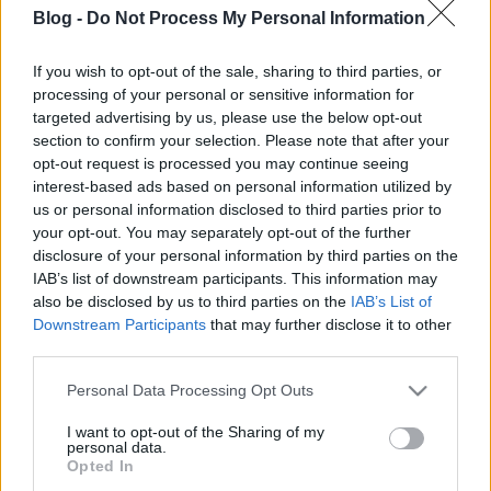
Blog -
Do Not Process My Personal Information
If you wish to opt-out of the sale, sharing to third parties, or
processing of your personal or sensitive information for
targeted advertising by us, please use the below opt-out
Miért sikeres a Clubhouse?
section to confirm your selection. Please note that after your
opt-out request is processed you may continue seeing
Posztmodem
•
2021. március 11.
0
interest-based ads based on personal information utilized by
us or personal information disclosed to third parties prior to
Azért a tömegkommunikáció világa időnként képes
your opt-out. You may separately opt-out of the further
meglepetéseket okozni. Évtizedek óta sulykolják a
disclosure of your personal information by third parties on the
tévések, hogy csak a televízió az igazán tömeges
IAB’s list of downstream participants. This information may
média – ennek ellenére a rádió töretlenül népszerű
also be disclosed by us to third parties on the
IAB’s List of
Downstream Participants
that may further disclose it to other
platform Magyarországon is. Sőt, tizensok év után
third parties.
idehaza is érzékelhető valami igényféleség a
rádiós…
Please note that this website/app uses one or more Google
Personal Data Processing Opt Outs
services and may gather and store information including but
not limited to your visit or usage behaviour. You may click to
I want to opt-out of the Sharing of my
personal data.
grant or deny consent to Google and its third-party tags to
Opted In
use your data for below specified purposes in below Google