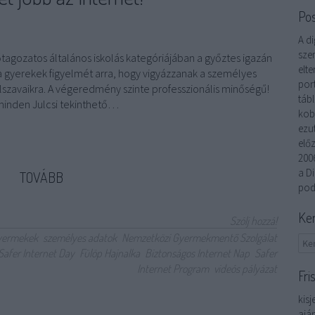
Po
A di
szem
őtagozatos általános iskolás kategóriájában a győztes igazán
elte
el a gyerekek figyelmét arra, hogy vigyázzanak a személyes
por
elszavaikra. A végeredmény szinte professzionális minőségű!
táb
inden Julcsi tekinthető…
kob
ezu
elő
200
a Di
TOVÁBB
pod
Ke
Szólj hozzá!
yermekek
személyes adatok
Nemzetközi Gyermekmentő Szolgálat
Safer Internet Day
Fülöp Hajnalka
Biztonságos Internet Nap
Safer
Internet Program
videós pályázat
Fri
kisj
ajá