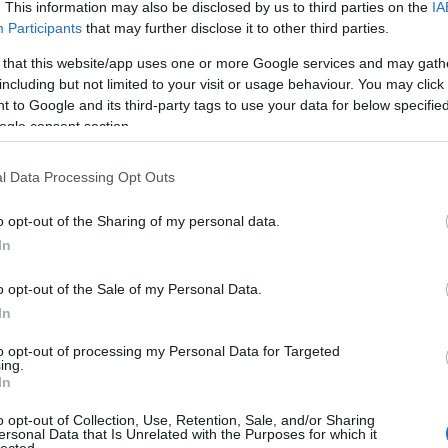
. This information may also be disclosed by us to third parties on the
IA
Sec
Participants
that may further disclose it to other third parties.
Kata
beál
 that this website/app uses one or more Google services and may gath
bek
including but not limited to your visit or usage behaviour. You may click 
Hu
 to Google and its third-party tags to use your data for below specifi
bill
ogle consent section.
Biz
biz
l Data Processing Opt Outs
Blo
Zol
o opt-out of the Sharing of my personal data.
Pas
In
Brai
Edu
o opt-out of the Sale of my Personal Data.
Bru
Bud
In
car
to opt-out of processing my Personal Data for Targeted
Chi
ing.
6
C
In
Con
Cor
o opt-out of Collection, Use, Retention, Sale, and/or Sharing
ersonal Data that Is Unrelated with the Purposes for which it
CP
lected.