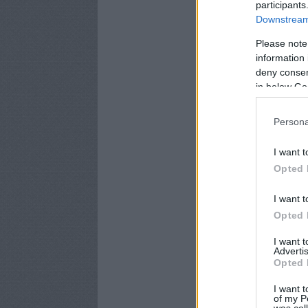
participants
Downstream 
Please note
information 
deny consent
in below Go
Persona
I want t
Opted 
I want t
Opted 
I want 
Advertis
Opted 
I want t
of my P
was col