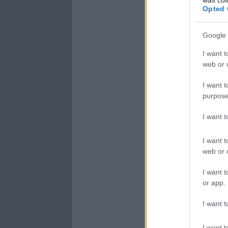
Opted 
Google 
I want t
web or d
I want t
purpose
I want 
I want t
web or d
I want t
or app.
I want t
I want t