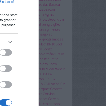
B’s List of
tor
bakancslista
Balatonfüred
Bali
Baracsi
lin
Barcelona
BASIC
Bauhaus
beacon
lítás
Beersonic
Békési Fruzsina Ágnes
er and store
övet
Berni
beszédértés
Bett Show
Beyond the
to grant or
man
Be Social
bicikli
bicycle sharing
BigRep
ed purposes
entyűzet
Bing
biztonság
biztonsági mentés
tonságos Internet Nap
biztonságpiac
tonsagpiac.hu
BKK Futár
blokkprogramozás
wn Away Guy
bluetooth
Blue Bot
BM10
Bódi
tán
bója
bölcsészettudomány
Borisz
zternek
Boston Dynamics
botkormány
Braille
lle-írás
Brain Team
bridge monster
British
cational Training and Technology Show
no Mars
Brüsszel
Bruxelles
Bubi
budai műhely
apest
bűnügy
bűvös kocka
C3S
C64
sharing
casual gaming
Celeron
CES
CGI
ang Mai
Christian Kroll
cica
Civ
Civilization
Civ
lubhouse
Commodore 64
Compact Cassette
sumer Electronics Show
Core
Corvina
vinus Egyetem
coworking spaces
Cozmo
U
crowdfounding
Csajkovszkij
csatár robot