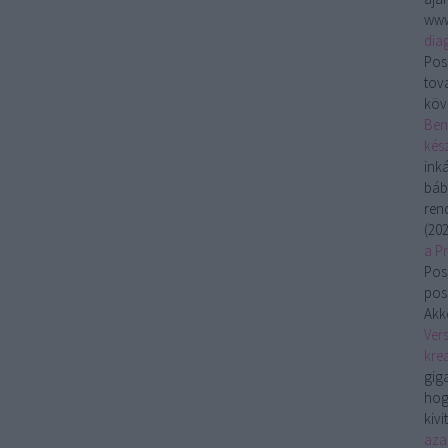
www
dia
Pos
tov
köv
Ben
kész
ink
báb
ren
(
202
a P
Pos
pos
Akko
Vers
krea
gig
hog
kivi
aza