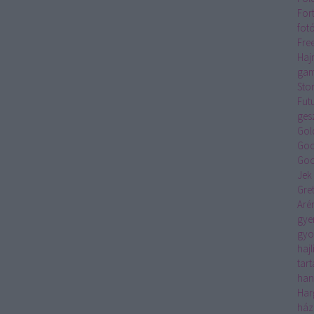
For
fot
Fre
Haj
gam
Sto
Fut
ges
Gol
Goo
Goo
Jek
Gre
Aré
gye
gyo
hajl
tar
han
Har
ház