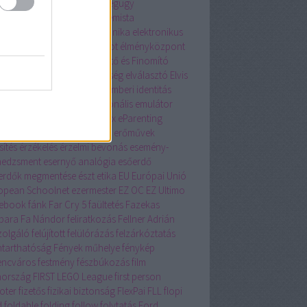
sia
ecosia.org
egér
egészségügy
ensúlyozás
egyetem
egyetemista
üttműködés
Eighties
elektronika
elektronikus
eskedelem
Elevate
Elias robot
élményközpont
 adás
Első Óbudai Szeszégető és Finomító
zvénytársulat
ELTE
elterjedtség
elválasztó
Elvis
sley
ember-gép
emberiség
emberi identitás
léma
EMINENT 2018
emocionális
emulátor
T
Enjoy Café
Enter the Matrix
eParenting
ély
Erik Jensen
érintő kijelző
erőművek
sítés
érzékelés
érzelmi bevonás
esemény-
edzsment
esernyő analógia
esőerdő
erdők megmentése
észt
etika
EU
Európai Unió
opean Schoolnet
ezermester
EZ OC
EZ Ultimo
ebook
fánk
Far Cry 5
faültetés
Fazekas
bara
Fa Nándor
feliratkozás
Fellner Adrián
szolgáló
felújított
felülórázás
felzárkóztatás
ntarthatóság
Fények műhelye
fénykép
encváros
festmény
fészbúkozás
film
nország
FIRST LEGO League
first person
oter
fizetős
fizikai biztonság
FlexPai
FLL
flopi
d
foldable
folding
follow
folytatás
Ford