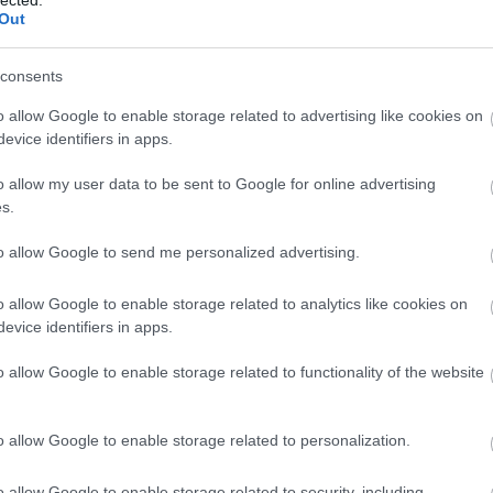
csa
Out
cso
cso
consents
cyb
dec
o allow Google to enable storage related to advertising like cookies on
Den
evice identifiers in apps.
fro
digi
o allow my user data to be sent to Google for online advertising
böl
s.
esé
kul
to allow Google to send me personalized advertising.
mun
Digi
o allow Google to enable storage related to analytics like cookies on
Dig
evice identifiers in apps.
digi
Digi
o allow Google to enable storage related to functionality of the website
disl
dith
DPM
o allow Google to enable storage related to personalization.
dró
ker
o allow Google to enable storage related to security, including