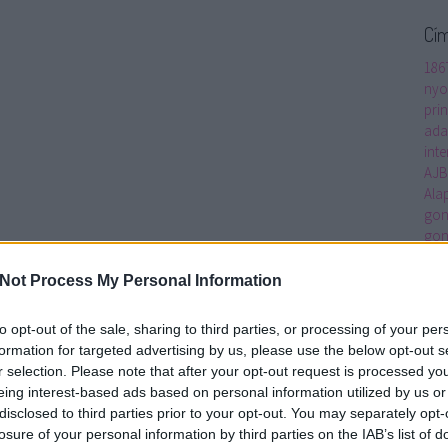
Cí
186
nyo
prin
ada
inte
AJ
Ala
gon
gon
ped
Alt
Not Process My Personal Information
Ame
Anc
to opt-out of the sale, sharing to third parties, or processing of your per
Mac
formation for targeted advertising by us, please use the below opt-out s
Arc
r selection. Please note that after your opt-out request is processed y
Art 
eing interest-based ads based on personal information utilized by us or
asz
disclosed to third parties prior to your opt-out. You may separately opt-
átha
losure of your personal information by third parties on the IAB’s list of
real