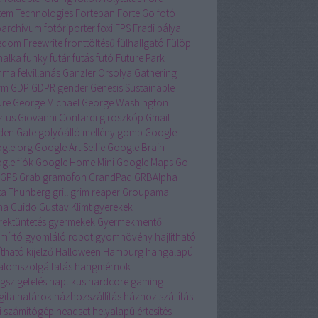
tem Technologies
Fortepan
Forte Go
fotó
óarchívum
fotóriporter
foxi
FPS
Fradi pálya
edom
Freewrite
fronttöltésű
fülhallgató
Fülöp
nalka
funky
futár
futás
futó
Future Park
ma felvillanás
Ganzler Orsolya
Gathering
rm
GDP
GDPR
gender
Genesis Sustainable
ure
George Michael
George Washington
ztus
Giovanni Contardi
giroszkóp
Gmail
den Gate
golyóálló mellény
gomb
Google
gle.org
Google Art Selfie
Google Brain
gle fiók
Google Home Mini
Google Maps
Go
GPS
Grab
gramofon
GrandPad
GRBAlpha
ta Thunberg
grill
grim reaper
Groupama
na
Guido
Gustav Klimt
gyerekek
rektüntetés
gyermekek
Gyermekmentő
mírtó
gyomláló robot
gyomnövény
hajlítható
ítható kijelző
Halloween
Hamburg
hangalapú
talomszolgáltatás
hangmérnök
gszigetelés
haptikus
hardcore gaming
gita
határok
házhozszállítás
házhoz szállítás
i számítógép
headset
helyalapú értesítés