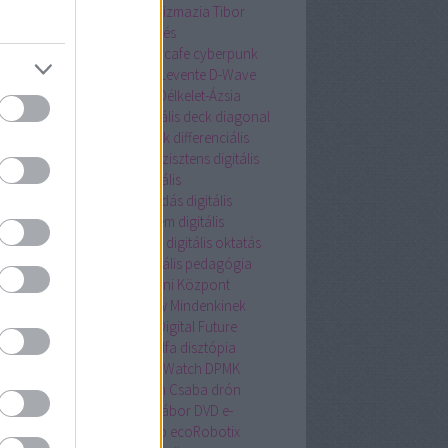
tlakozó nélkül
csillagász
Csizmazia Tibor
magautomata
csomagküldés
magrendelés
cubesat
cybercafe
cyberpunk
ersecurity
cyborg
Czinege Levente
D-Wave
onstruction
deep learning
Délkelet-Ázsia
nis Hong
Devotion
diagonális deck
diagonal
nt tape loading cassette deck
differenciális
talistemahet.hu
digitális asszisztens
digitális
csészet
digitális család
digitális
lyegyenlőség
digitális írástudás
digitális
túra
digitális műemlékvédelem
digitális
kaerő
digitális muzeológia
digitális oktatás
tális Oktatási Stratégia
digitális pedagógia
itális Pedagógiai Módszertani Központ
tális szülő
Digitális Talkshow Mindenkinek
tális Témahét
digitalizáció
Digital Future
ike
dislike mob
Disztichon Alfa
disztópia
ering
dokumentumfilm
Dot Watch
DPMK
K.hu
dr. Fehér Péter
dr. Pléh Csaba
drón
nvadász
Dubaj
DUE médiatábor
DVD
e-
eskedelem
e-mail értesítés
eb
ecoRobotix