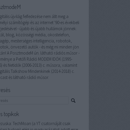
sztmodeM
gitális újvilág felfedezése nem állt meg a
élyi számítógép és az internet '90-es évekbeli
rjedésével - újabb és újabb hullámok jönnek:
tál, blog, közösségi média, okostelefon,
lagép, mesterséges intelligencia, robotok,
otok, önvezető autók - és még mi minden jön
tán! A PosztmodeM ún. látható rádiós műsor -
zménye a Petőfi Rádió MODEM IDŐK (1995-
6) és Netidők (2006-2013) c. műsora, valamint
gitális Talkshow Mindenkinek (2014-2018) c.
cast és látható rádió műsor.
resés
ss topikok
ezuska:
TechMoan (a YT csatornáját csak
nlani tudom) elég jo magyarázatot adott erre: