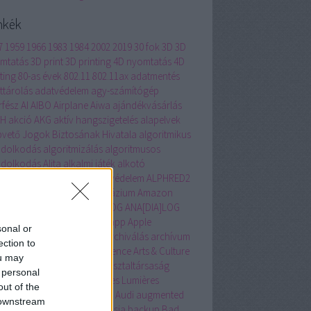
mkék
7
1959
1966
1983
1984
2002
2019
30 fok
3D
3D
mtatás
3D print
3D printing
4D nyomtatás
4D
ting
80-as évek
802.11
802.11ax
adatmentés
ttárolás
adatvédelem
agy-számítógép
rfész
AI
AIBO
Airplane
Aiwa
ajándékvásárlás
BH
akció
AKG
aktív hangszigetelés
alapelvek
pvető Jogok Biztosának Hivatala
algoritmikus
dolkodás
algoritmizálás
algoritmusos
dolkodás
Alita
alkalmi játék
alkotó
agógia
állam szerepe
állatvédelem
ALPHRED2
ernatív Közgazdasági Gimnázium
Amazon
rika
Amszterdam
ANADIALOG
ANA[DIA]LOG
hor
Andrássy út
Animátrix
app
Apple
sonal or
intosh
applikáció
AR
arc
archiválás
archívum
ection to
hon
arculat
artificial intelligence
Arts & Culture
ou may
Selfie
ASEAN
Aspen Intézet
asztaltársaság
 personal
teroida bányászat
Atelier des Lumières
out of the
llás
átlagolás
Atlas
átverés
Audi
augmented
 downstream
ity
automatizálás
avatar
Ázsia
backup
Bad