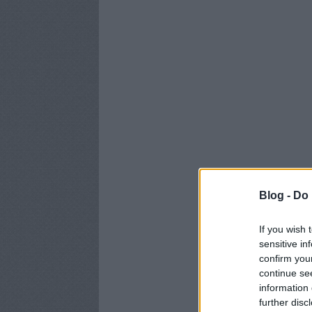
Blog -
Do 
If you wish 
sensitive in
confirm you
continue se
information 
further disc