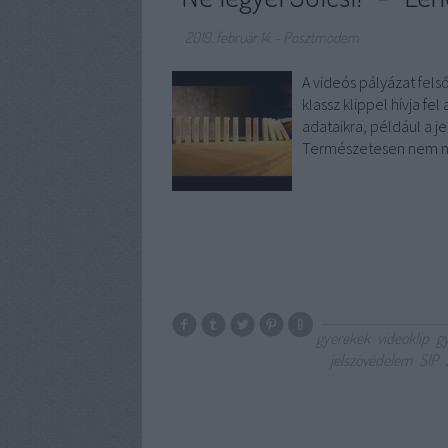
2019. február 14.
-
Posztmodem
A videós pályázat fels
klassz klippel hívja f
adataikra, például a j
Természetesen nem m
gyerekek
videoklip
g
jelszóvédelem
SIP