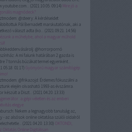
.youtube.com...
(
2021.10.05. 09:14
)
Mire jó a
gonális magnódeck?
ztmodem:
@steery: A kérdéseidet
ábbítottuk Pál Bernadett marskutatónak, aki a
etkező választ adta (ko...
(
2021.09.21. 14:56
)
ézünk a műhelybe, ahol a magyar műhold
ül!
ábbkeddenvásárolj:
@horrorpornó
színház: A mi falunk határában 2 gazda is
dre 7 tonnás búzákat termel egyenként...
1.05.18. 01:17
)
Gyönyörű magyar számítógép:
rimo!
ztmodem:
@frikazojd: Érdemes fókuszálni a
ztunk elején olvasható 1993-as évszámra.
r készült a Diszt...
(
2021.04.20. 13:33
)
generátor: a gépi véletlen és az emberi
tivitás elegye
abursch:
Nekem a legnagyobb tanulság az,
y - az alsósok online oktatása szülői oldalról
telezhetetle...
(
2021.04.20. 13:30
)
OKTONDI,
z Oktatás Online Digitálisan