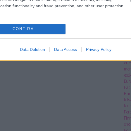
Eco
cation functionality and fraud prevention, and other user protection.
egy
egy
ker
élő
CONFIRM
Rés
Pre
emb
Data Deletion
Data Access
Privacy Policy
eNE
Erd
érte
men
eső
Eur
Fac
Bar
fel
fen
Fer
Fin
sho
Fol