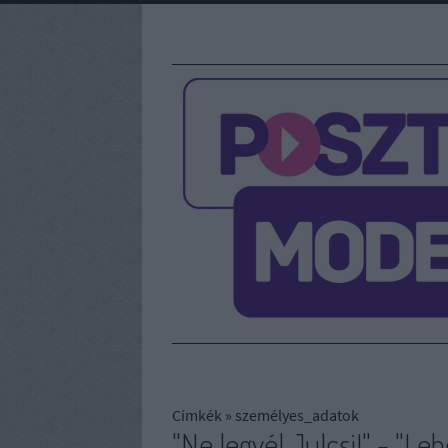
Címkék
»
személyes_adatok
"Ne legyél Julcsi!" - "Leh